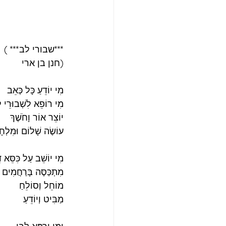
***שבורי לב*** )
(חנן בן ארי
מִי יוֹדֵעַ כָּל כְּאֵב
מִי רוֹפֵא לִשְׁבוּרֵי 
יוֹצֵר אוֹר וָחֹשֶׁךְ⁠
עוֹשֶׂה שָׁלוֹם וּמִלְח
מִי יוֹשֵׁב עַל כִּסֵּא דִ
מִתְכַּסֶּה בָּרַחֲמִים
מוֹחֵל וְסוֹלֵחַ⁠
מַבִּיט וְיוֹדֵעַ⁠