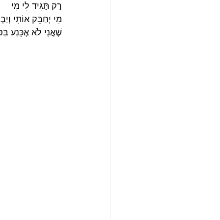
רַק תַּגִּיד לִי מִי
מִי יְחַבֵּק אוֹתִי וְיַבְט
שֶׁאֲנִי לֹא אֶכָּנַע בַּס