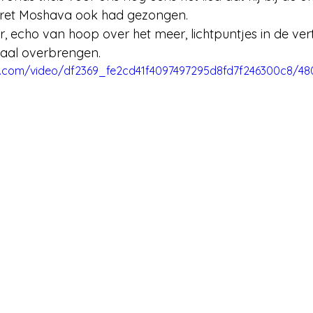
eret Moshava ook had gezongen. 
, echo van hoop over het meer, lichtpuntjes in de vert
maal overbrengen. 
tic.com/video/df2369_fe2cd41f4097497295d8fd7f246300c8/48