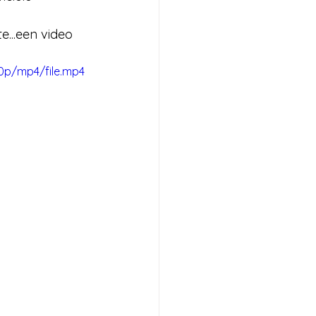
e...een video 
0p/mp4/file.mp4