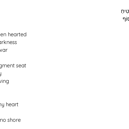
ִיחַ⁠
ּוֹף
ken hearted
darkness
war
dgment seat
y
ving
my heart
 no shore