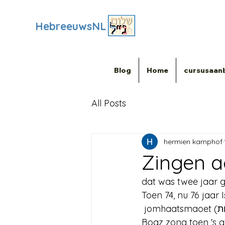
HebreeuwsNL
Blog
Home
cursusaan
All Posts
hermien kamphof
Zingen aa
dat was twee jaar g
Toen 74, nu 76 jaar 
Boaz zong toen 's av