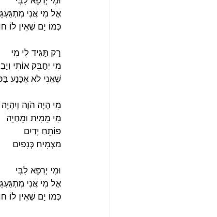
וּמִי יְרַפֵּא לִבִּי
אֶל מִי אֲנִי מִתְגַּעְגֵּע
כְּמוֹ יָם שֶׁאֵין לוֹ חו
רַק תַּגִּיד לִי מִי
מִי יְחַבֵּק אוֹתִי וְיַבְט
שֶׁאֲנִי לֹא אֶכָּנַע בַּס
מִי הָיָה הֹוֶה וְיִהְיֶה
מִי מֵמִית וּמֵחַיֵּה
פּוֹתֵחַ יָדַיִם
מַצְמִיחַ כְּנָפַיִם
וּמִי יְרַפֵּא לִבִּי
אֶל מִי אֲנִי מִתְגַּעְגֵּע
כְּמוֹ יָם שֶׁאֵין לוֹ חו