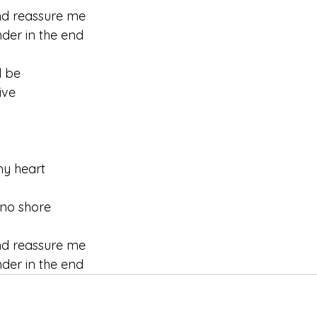
nd reassure me
ender in the end
l be
ive
my heart
 no shore
nd reassure me
ender in the end