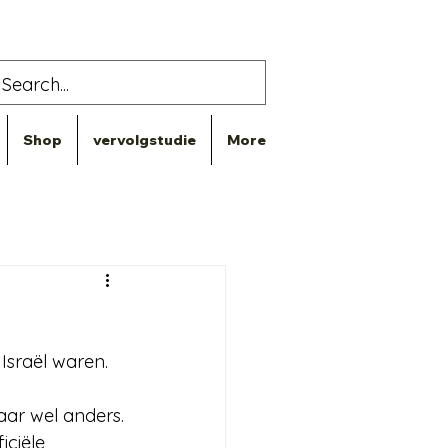
Shop
vervolgstudie
More
Israël waren. 
en morgen. Maar wel anders.
iciële 