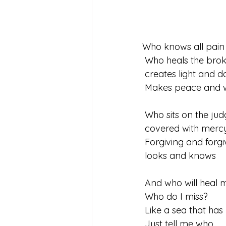
Who knows all pain
 Who heals the bro
 creates light and 
 Makes peace and 
 Who sits on the ju
 covered with merc
 Forgiving and forgi
 looks and knows
 And who will heal 
 Who do I miss?
 Like a sea that has
 Just tell me who