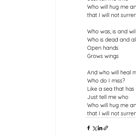
 Who will hug me a
 that I will not surr
 Who was, is and wil
 Who is dead and al
 Open hands
 Grows wings
 And who will heal 
 Who do I miss?
 Like a sea that has
 Just tell me who
 Who will hug me a
 that I will not surr