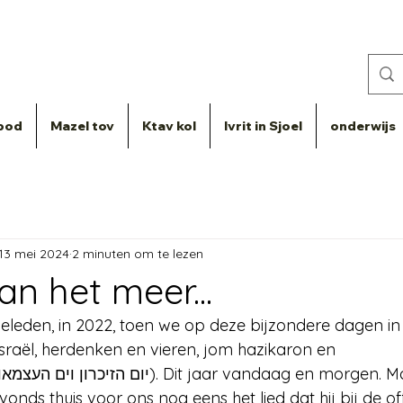
bod
Mazel tov
Ktav kol
Ivrit in Sjoel
onderwijs
13 mei 2024
2 minuten om te lezen
n het meer...
eleden, in 2022, toen we op deze bijzondere dagen in 
Israël, herdenken en vieren, jom hazikaron en
 jomhaatsmaoet (יום הזיכרון וים העצמאות). Dit jaar vandaag 
onds thuis voor ons nog eens het lied dat hij bij de off