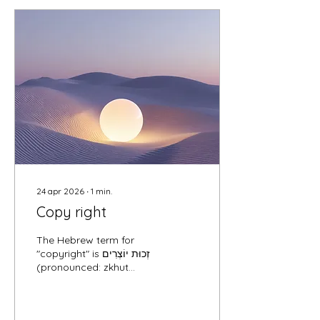
kan. De komende tijd zal
ik nog verder kijken wat
de opties zijn. Maar
daarom stop ik voor dit
seizoen. Ik ben wel van
plan, als dat lukt, om het
in september weer op te
pakken. Maar...de
geschreven...
24 apr 2026
∙
1
min.
Copy right
The Hebrew term for
"copyright" is זְכוּת יוֹצְרִים
(pronounced: zkhut
yotzrim). It is a phrase
comprising zkhut
(right/privilege) and