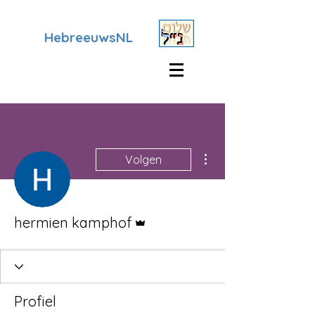
HebreeuwsNL
Meer acties
Volgen
Beheerder
hermien kamphof
Profiel