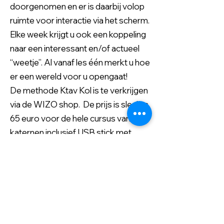
doorgenomen en er is daarbij volop
ruimte voor interactie via het scherm.
Elke week krijgt u ook een koppeling
naar een interessant en/of actueel
“weetje”. Al vanaf les één merkt u hoe
er een wereld voor u opengaat!
De methode Ktav Kol is te verkrijgen
via de WIZO shop. De prijs is slechts
65 euro voor de hele cursus van 20
katernen inclusief USB stick met
geluidsmateriaal. Met deze cursus
kunt u zeker een jaar vooruit.
www.giftshop.wizo.nl