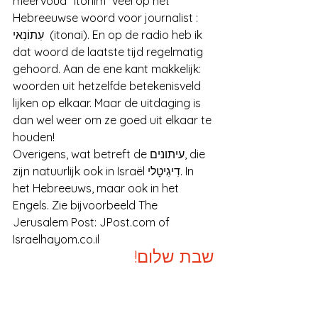
meervoud “itonim” veel op het 
Hebreeuwse woord voor journalist : 
עִתוֹנִאי  (itonai). En op de radio heb ik 
dat woord de laatste tijd regelmatig 
gehoord. Aan de ene kant makkelijk: 
woorden uit hetzelfde betekenisveld 
lijken op elkaar. Maar de uitdaging is 
dan wel weer om ze goed uit elkaar te 
houden! 
Overigens, wat betreft de עיתונים, die 
zijn natuurlijk ook in Israël דִיגִיטָלי. In 
het Hebreeuws, maar ook in het 
Engels. Zie bijvoorbeeld The 
Jerusalem Post: JPost.com of 
Israelhayom.co.il      
שבת שלום!