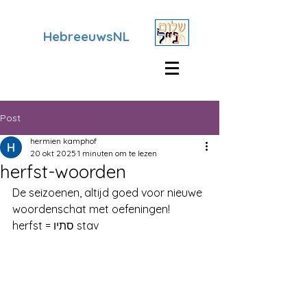
HebreeuwsNL
Post
hermien kamphof
20 okt 2025
1 minuten om te lezen
herfst-woorden
De seizoenen, altijd goed voor nieuwe 
woordenschat met oefeningen!
herfst = סתיו stav