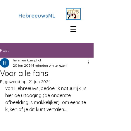
HebreeuwsNL
Post
hermien kamphof
20 jun 2024
1 minuten om te lezen
Voor alle fans
Bijgewerkt op:
21 jun 2024
van Hebreeuws, bedoel ik natuurlijk...is 
hier de uitdaging (de onderste 
afbeelding is makkelijker)  om eens te 
kijken of je dit kunt vertalen...