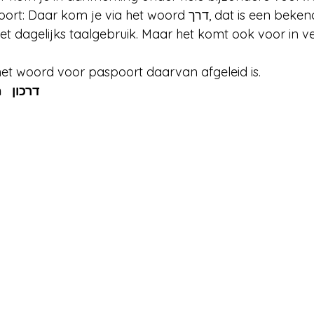
 je via het woord דרך, dat is een bekend woord. Het 
het dagelijks taalgebruik. Maar het komt ook voor in 
 het woord voor paspoort daarvan afgeleid is.
darkon   דרכון   