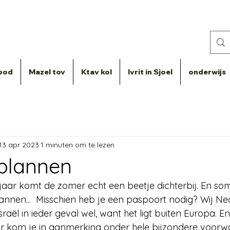
bod
Mazel tov
Ktav kol
Ivrit in Sjoel
onderwijs
13 apr 2023
1 minuten om te lezen
plannen
t jaar komt de zomer echt een beetje dichterbij. En so
nnen...  Misschien heb je een paspoort nodig? Wij Ne
sraël in ieder geval wel, want het ligt buiten Europa. En
 kom je in aanmerking onder hele bijzondere voorw