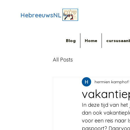
HebreeuwsNL
Blog
Home
cursusaan
All Posts
hermien kamphof
vakantie
In deze tijd van he
dan ook vakantiepla
voor een reis naar I
paspoort? Daarvoor