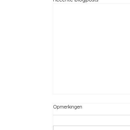
Voorlopig blogpauze
Opmerkingen
Beste lezers, קוראים יקרים Zoals
jullie inmiddels weten en gezien
hebben, kan ik geen