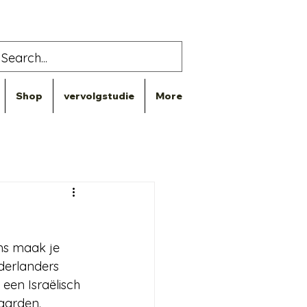
Shop
vervolgstudie
More
ms maak je 
derlanders 
 een Israëlisch 
aarden.