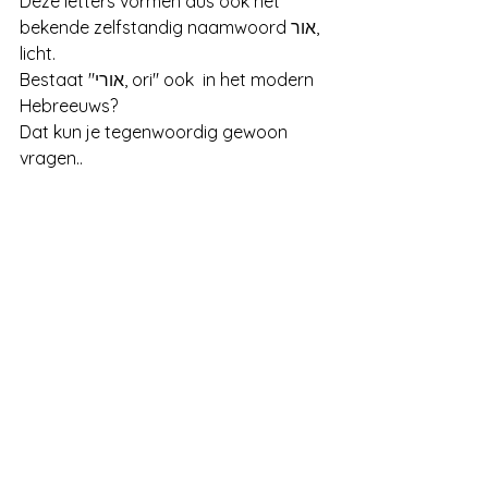
Deze letters vormen dus ook het 
bekende zelfstandig naamwoord אור, 
licht. 
Bestaat "אורי, ori" ook  in het modern 
Hebreeuws?
Dat kun je tegenwoordig gewoon 
vragen..