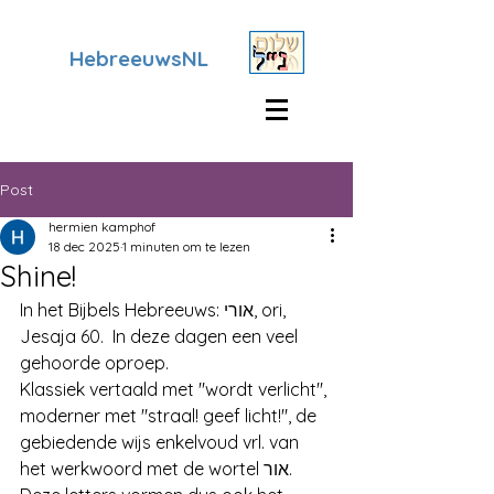
HebreeuwsNL
Post
hermien kamphof
18 dec 2025
1 minuten om te lezen
Shine!
In het Bijbels Hebreeuws: אורי, ori, 
Jesaja 60.  In deze dagen een veel 
gehoorde oproep.
Klassiek vertaald met "wordt verlicht", 
moderner met "straal! geef licht!", de 
gebiedende wijs enkelvoud vrl. van 
het werkwoord met de wortel אור.