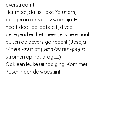
overstroomt!
Het meer, dat is Lake Yeruham, 
gelegen in de Negev woestijn. Het 
heeft daar de laatste tijd veel 
geregend en het meertje is helemaal 
buiten de oevers getreden! (Jesaja 
44כִּי אֶצָּק-מַיִם עַל-צָמֵא, וְנֹזְלִים עַל-יַבָּשָׁה, 
stromen op het droge...)
Ook een leuke uitnodiging: Kom met 
Pasen naar de woestijn! 