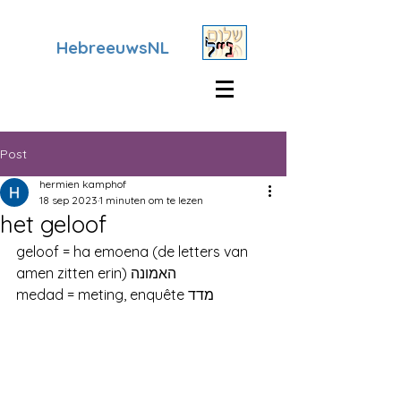
HebreeuwsNL
Post
hermien kamphof
18 sep 2023
1 minuten om te lezen
het geloof
geloof = ha emoena (de letters van 
amen zitten erin) האמונה
medad = meting, enquête מדד