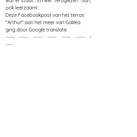
wat er staat... En wel "teruglezen" dan, 
ook leerzaam!
Deze Facebookpost van het terras 
"Arthur" aan het meer van Galilea 
ging door Google translate. 
----‐    -----    -----    -----    -----    -----    -
----    