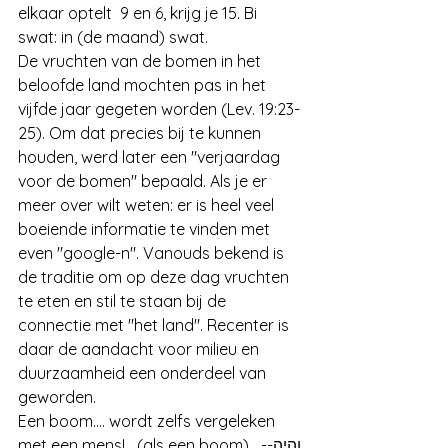
elkaar optelt  9 en 6, krijg je 15. Bi 
swat: in (de maand) swat. 
De vruchten van de bomen in het 
beloofde land mochten pas in het 
vijfde jaar gegeten worden (Lev. 19:23-
25). Om dat precies bij te kunnen 
houden, werd later een "verjaardag 
voor de bomen" bepaald. Als je er 
meer over wilt weten: er is heel veel 
boeiende informatie te vinden met 
even "google-n". Vanouds bekend is 
de traditie om op deze dag vruchten 
te eten en stil te staan bij de 
connectie met "het land". Recenter is 
daar de aandacht voor milieu en 
duurzaamheid een onderdeel van 
geworden.
Een boom.... wordt zelfs vergeleken 
met een mens!   (als een boom) וְהָיָה--  