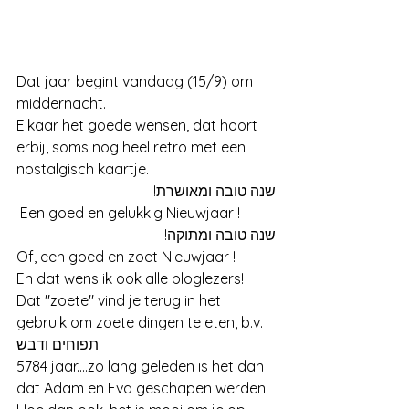
Dat jaar begint vandaag (15/9) om 
middernacht.
Elkaar het goede wensen, dat hoort 
erbij, soms nog heel retro met een 
nostalgisch kaartje. 
שנה טובה ומאושרת!
 Een goed en gelukkig Nieuwjaar !
שנה טובה ומתוקה! 
Of, een goed en zoet Nieuwjaar !
En dat wens ik ook alle bloglezers!
Dat "zoete" vind je terug in het 
gebruik om zoete dingen te eten, b.v. 
תפוחים ודבש
5784 jaar....zo lang geleden is het dan 
dat Adam en Eva geschapen werden. 