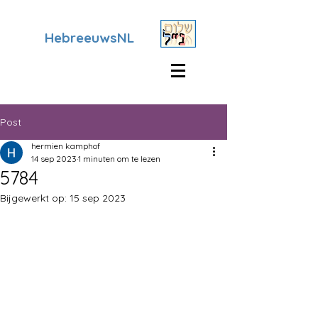
HebreeuwsNL
Post
hermien kamphof
14 sep 2023
1 minuten om te lezen
5784
Bijgewerkt op:
15 sep 2023