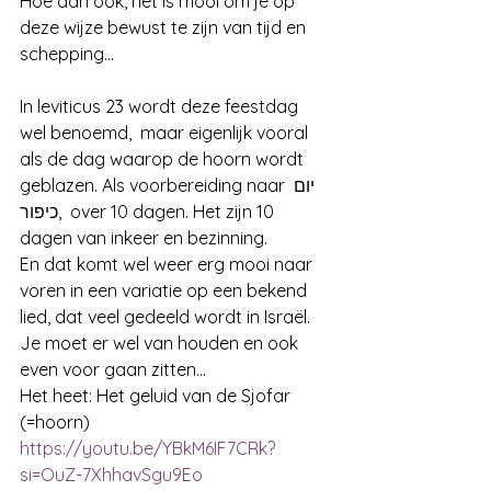
Hoe dan ook, het is mooi om je op 
deze wijze bewust te zijn van tijd en 
schepping...
In leviticus 23 wordt deze feestdag 
wel benoemd,  maar eigenlijk vooral 
als de dag waarop de hoorn wordt 
geblazen. Als voorbereiding naar יום 
כיפור,  over 10 dagen. Het zijn 10 
dagen van inkeer en bezinning.
En dat komt wel weer erg mooi naar 
voren in een variatie op een bekend 
lied, dat veel gedeeld wordt in Israël.  
Je moet er wel van houden en ook 
even voor gaan zitten...
Het heet: Het geluid van de Sjofar 
(=hoorn)
https://youtu.be/YBkM6IF7CRk?
si=OuZ-7XhhavSgu9Eo