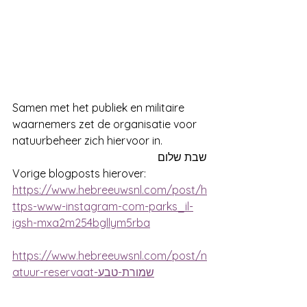
Samen met het publiek en militaire 
waarnemers zet de organisatie voor 
natuurbeheer zich hiervoor in. 
שבת שלום
Vorige blogposts hierover:
https://www.hebreeuwsnl.com/post/h
ttps-www-instagram-com-parks_il-
igsh-mxa2m254bgllym5rba
https://www.hebreeuwsnl.com/post/n
atuur-reservaat-שמורת-טבע